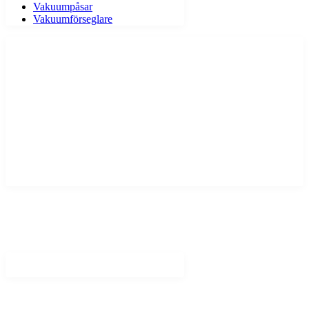
Vakuumpåsar
Vakuumförseglare
FF Tech & Co AB
Livsmedelsmaskiner och mycket mer!
© 2021 – 2023 FF Tech & Co AB
559347-5634 . All rights reserved.
LEGAL HUB