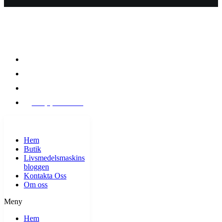
KONTAKT INFO
Mån - Fre 09:00-17:00
010 222 98 28
Greta Garbos väg 21C 16940 Solna
Info(a)fftech.se
HEMSIDA
Hem
Butik
Livsmedelsmaskins
bloggen
Kontakta Oss
Om oss
Meny
Hem