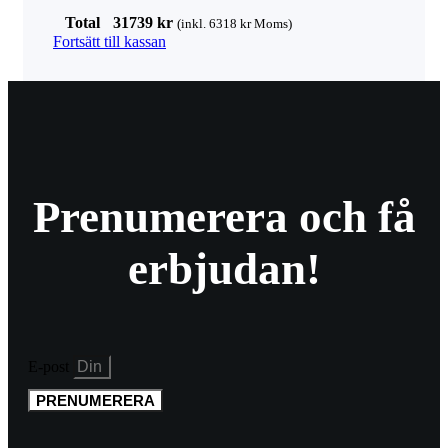
Total
31739
kr
(inkl.
6318
kr
Moms)
Fortsätt till kassan
Prenumerera och få
erbjudan!
E-post
PRENUMERERA