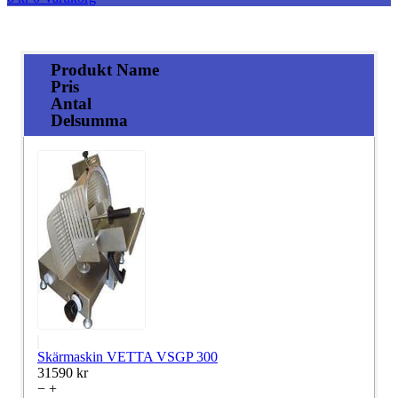
Produkt Name
Pris
Antal
Delsumma
Skärmaskin VETTA VSGP 300
31590
kr
−
+