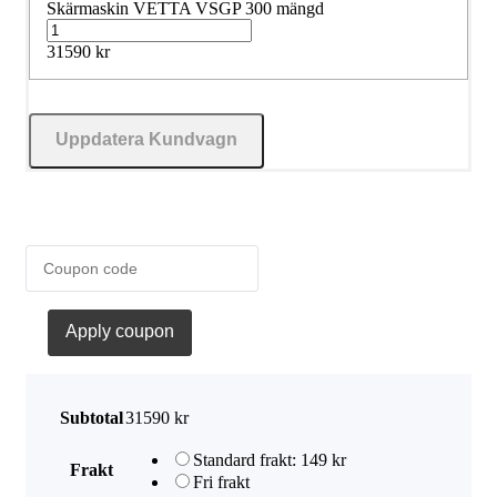
Skärmaskin VETTA VSGP 300 mängd
31590
kr
Uppdatera Kundvagn
Apply coupon
Subtotal
31590
kr
Standard frakt:
149
kr
Frakt
Fri frakt