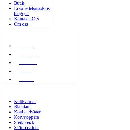
Butik
Livsmedelsmaskins
bloggen
Kontakta Oss
Om oss
SOCIAL NETWORKS
Twitter
Instagram
Facebook
Tiktok
Linkedin
LIVSMEDELSMASKINER
Köttkvarnar
Blandare
Köttbandsågar
Korvstoppare
Snabbhack
Skärmaskiner