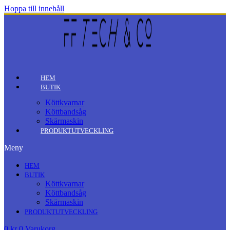
Hoppa till innehåll
HEM
BUTIK
Köttkvarnar
Köttbandsåg
Skärmaskin
PRODUKTUTVECKLING
Meny
HEM
BUTIK
Köttkvarnar
Köttbandsåg
Skärmaskin
PRODUKTUTVECKLING
0
kr
0
Varukorg